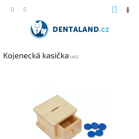
Přejít
NÁKUP
na
obsah
KOŠÍK
Kojenecká kasička
1602