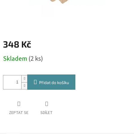
348 Kč
Měrná
Skladem
(2 ks)
cena:
Přidat do košíku
ZEPTAT SE
SDÍLET