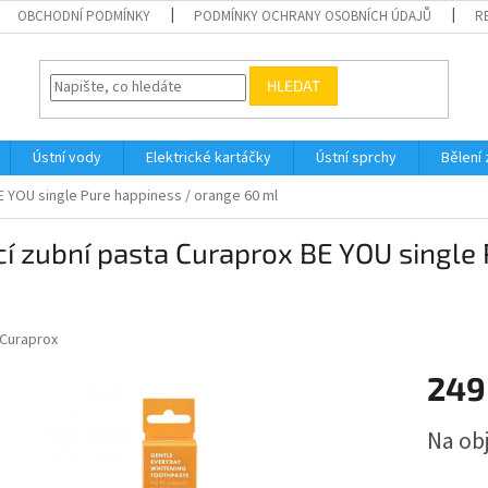
OBCHODNÍ PODMÍNKY
PODMÍNKY OCHRANY OSOBNÍCH ÚDAJŮ
R
HLEDAT
Ústní vody
Elektrické kartáčky
Ústní sprchy
Bělení
BE YOU single Pure happiness / orange 60 ml
cí zubní pasta Curaprox BE YOU single
Curaprox
249
Měrná
Na ob
cena: