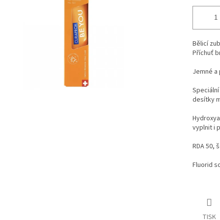
Bělicí zub
Příchuť 
Jemné a p
Speciální
desítky m
Hydroxyap
vyplnit i 
RDA 50, š
Fluorid s
TISK