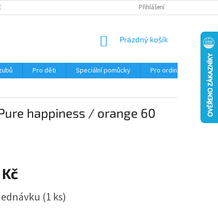
EKLAMACE
Přihlášení
NÁKUPNÍ
Prázdný košík
KOŠÍK
 zubů
Pro děti
Speciální pomůcky
Pro ordinace
Ob
 Pure happiness / orange 60
 Kč
jednávku
(1 ks)