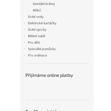
n
Dentální krémy
e
Bělicí
l
Ústní vody
Elektrické kartáčky
Ústní sprchy
Bělení zubů
Pro děti
Speciální pomůcky
Pro ordinace
Přijímáme online platby