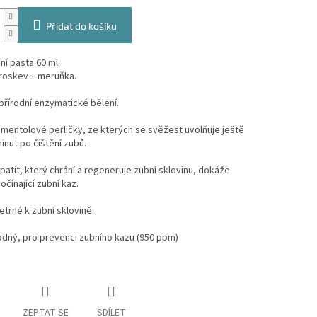
Přidat do košíku
ní pasta 60 ml.
broskev + meruňka.
řírodní enzymatické bělení.
 mentolové perličky, ze kterých se svěžest uvolňuje ještě
inut po čištění zubů.
atit, který chrání a regeneruje zubní sklovinu, dokáže
počínající zubní kaz.
etrné k zubní sklovině.
odný, pro prevenci zubního kazu (950 ppm)
ZEPTAT SE
SDÍLET