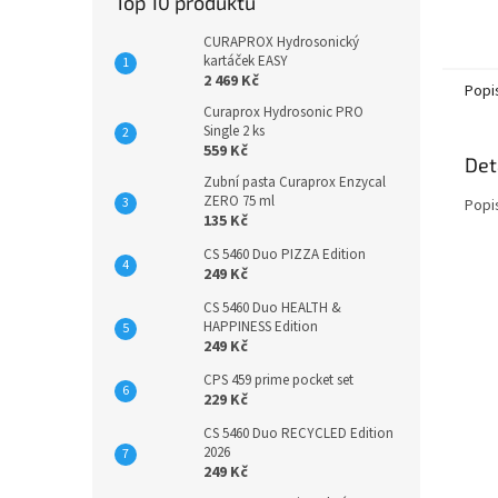
Top 10 produktů
CURAPROX Hydrosonický
kartáček EASY
2 469 Kč
Popi
Curaprox Hydrosonic PRO
Single 2 ks
559 Kč
Det
Zubní pasta Curaprox Enzycal
ZERO 75 ml
Popi
135 Kč
CS 5460 Duo PIZZA Edition
249 Kč
CS 5460 Duo HEALTH &
HAPPINESS Edition
249 Kč
CPS 459 prime pocket set
229 Kč
CS 5460 Duo RECYCLED Edition
2026
249 Kč