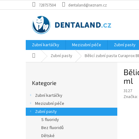
Přejít
728757504
dentaland@seznam.cz
na
obsah
Zubní kartáčky
Mezizubní péče
Zubní pasty
Domů
Zubní pasty
Bělicí zubní pasta Curaprox 
P
Běli
o
Přeskočit
s
ml
Kategorie
kategorie
t
3127
r
Zubní kartáčky
Značka:
a
Mezizubní péče
n
Zubní pasty
n
í
S fluoridy
p
Bez fluoridů
a
Dětské