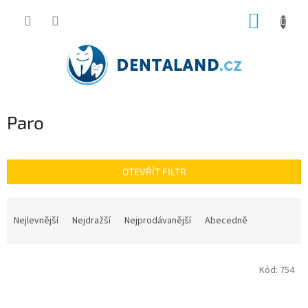
Přejít
NÁKUP
na
obsah
KOŠÍK
Paro
OTEVŘÍT FILTR
Ř
a
Nejlevnější
Nejdražší
Nejprodávanější
Abecedně
z
e
V
n
Kód:
754
ý
í
p
p