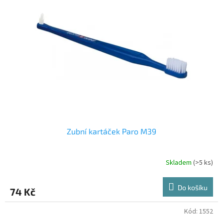
i
r
s
o
p
d
r
u
o
k
d
t
u
ů
k
t
ů
Zubní kartáček Paro M39
Skladem
(>5 ks)
Do košíku
74 Kč
Kód:
1552