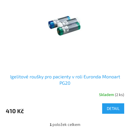
i
r
s
o
p
d
r
u
o
k
d
t
u
ů
k
t
ů
Igelitové roušky pro pacienty v roli Euronda Monoart
PG20
Skladem
(2 ks)
DETAIL
410 Kč
1
položek celkem
O