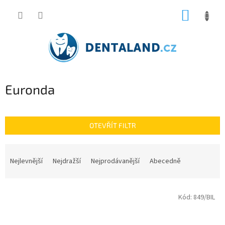
Přejít
NÁKUP
na
obsah
KOŠÍK
Euronda
OTEVŘÍT FILTR
Ř
a
Nejlevnější
Nejdražší
Nejprodávanější
Abecedně
z
e
V
n
Kód:
849/BIL
ý
í
p
p