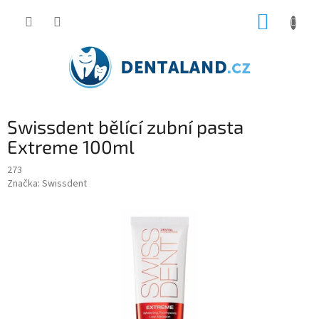
Přejít
NÁKUP
na
obsah
KOŠÍK
Swissdent bělící zubní pasta
Extreme 100ml
273
Značka:
Swissdent