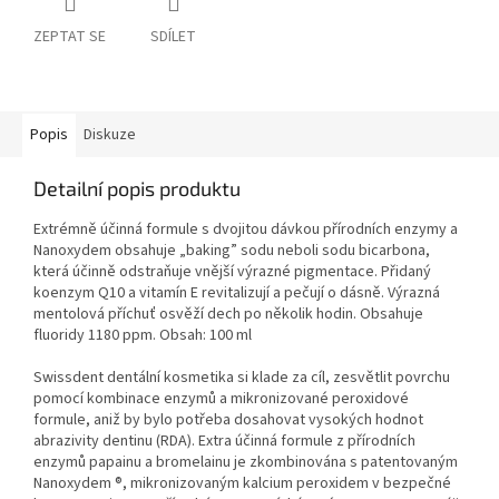
ZEPTAT SE
SDÍLET
Popis
Diskuze
Detailní popis produktu
Extrémně účinná formule s dvojitou dávkou přírodních enzymy a
Nanoxydem obsahuje „baking” sodu neboli sodu bicarbona,
která účinně odstraňuje vnější výrazné pigmentace. Přidaný
koenzym Q10 a vitamín E revitalizují a pečují o dásně. Výrazná
mentolová příchuť osvěží dech po několik hodin. Obsahuje
fluoridy 1180 ppm. Obsah: 100 ml
Swissdent dentální kosmetika si klade za cíl, zesvětlit povrchu
pomocí kombinace enzymů a mikronizované peroxidové
formule, aniž by bylo potřeba dosahovat vysokých hodnot
abrazivity dentinu (RDA). Extra účinná formule z přírodních
enzymů papainu a bromelainu je zkombinována s patentovaným
Nanoxydem ®, mikronizovaným kalcium peroxidem v bezpečné