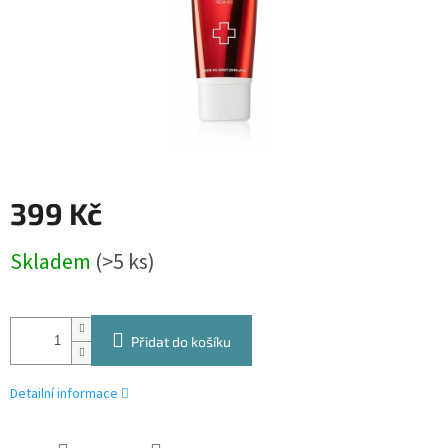
399 Kč
Měrná
Skladem
(>5 ks)
cena:
Přidat do košíku
Detailní informace