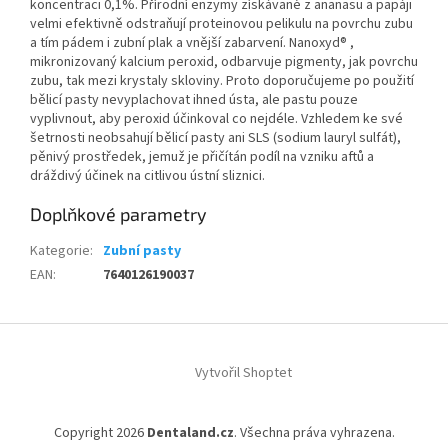
koncentraci 0,1%. Přírodní enzymy získávané z ananasu a papáji
velmi efektivně odstraňují proteinovou pelikulu na povrchu zubu
a tím pádem i zubní plak a vnější zabarvení. Nanoxyd® ,
mikronizovaný kalcium peroxid, odbarvuje pigmenty, jak povrchu
zubu, tak mezi krystaly skloviny. Proto doporučujeme po použití
bělicí pasty nevyplachovat ihned ústa, ale pastu pouze
vyplivnout, aby peroxid účinkoval co nejdéle. Vzhledem ke své
šetrnosti neobsahují bělicí pasty ani SLS (sodium lauryl sulfát),
pěnivý prostředek, jemuž je přičítán podíl na vzniku aftů a
dráždivý účinek na citlivou ústní sliznici.
Doplňkové parametry
Kategorie
:
Zubní pasty
EAN
:
7640126190037
Z
á
Vytvořil Shoptet
p
a
t
Copyright 2026
Dentaland.cz
. Všechna práva vyhrazena.
í