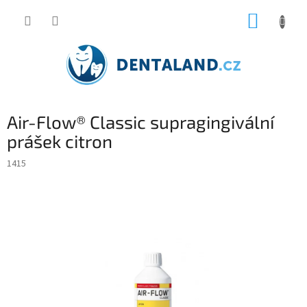
Přejít
NÁKUP
na
obsah
KOŠÍK
Air-Flow® Classic supragingivální
prášek citron
1415