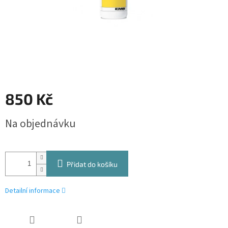
850 Kč
Měrná
Na objednávku
cena:
Přidat do košíku
Detailní informace