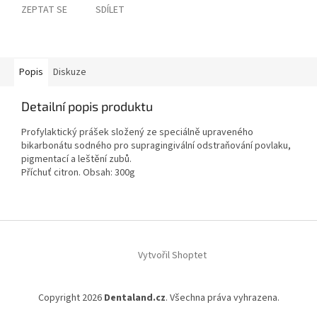
ZEPTAT SE
SDÍLET
Popis
Diskuze
Detailní popis produktu
Profylaktický prášek složený ze speciálně upraveného
bikarbonátu sodného pro supragingivální odstraňování povlaku,
pigmentací a leštění zubů.
Příchuť citron. Obsah: 300g
Z
á
Vytvořil Shoptet
p
a
t
Copyright 2026
Dentaland.cz
. Všechna práva vyhrazena.
í